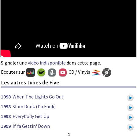
Signaler une
vidéo indisponible
dans cette page.
Ecouter sur
CD / Vinyls
Les autres tubes de Five
1998
When The Lights Go Out
1998
Slam Dunk (Da Funk)
1998
Everybody Get Up
1999
If Ya Gettin' Down
1