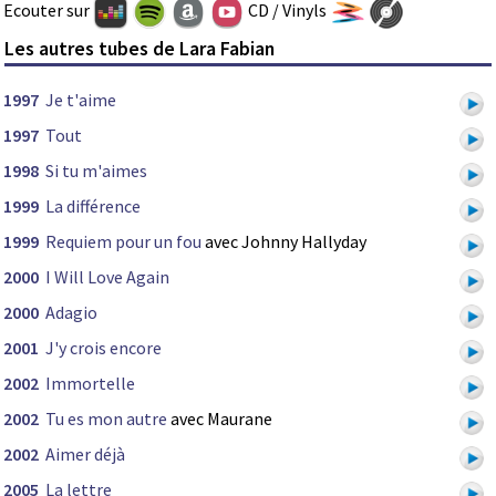
Ecouter sur
CD / Vinyls
Les autres tubes de Lara Fabian
1997
Je t'aime
1997
Tout
1998
Si tu m'aimes
1999
La différence
1999
Requiem pour un fou
avec Johnny Hallyday
2000
I Will Love Again
2000
Adagio
2001
J'y crois encore
2002
Immortelle
2002
Tu es mon autre
avec Maurane
2002
Aimer déjà
2005
La lettre