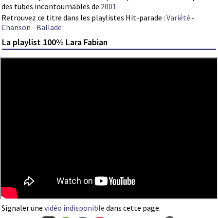
des tubes incontournables de
2001
Retrouvez ce titre dans les playlistes Hit-parade :
Variété
-
Chanson
-
Ballade
La playlist 100% Lara Fabian
Signaler une
vidéo indisponible
dans cette page.