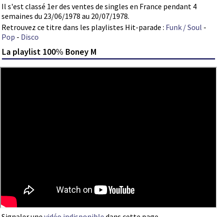
Il s'est classé 1er des ventes de singles en France pendant 4
semaines du 23/06/1978 au 20/07/1978.
Retrouvez ce titre dans les playlistes Hit-parade :
Funk / Soul
-
Pop
-
Disco
La playlist 100% Boney M
Signaler une
vidéo indisponible
dans cette page.