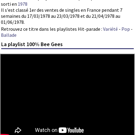
sorti en
1978
Il s'est classé 1er des ventes de singles en France pendant 7
semaines du 17/03/1978 au 23/03/1978 et du 21/04/1978 au
01/06/1978.
Retrouvez ce titre dans les playlistes Hit-parade :
Variété
-
Pop
-
Ballade
La playlist 100% Bee Gees