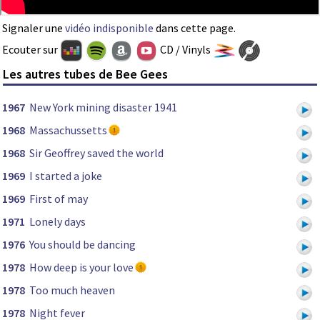
Signaler une
vidéo indisponible
dans cette page.
Ecouter sur
CD / Vinyls
Les autres tubes de Bee Gees
1967
New York mining disaster 1941
1968
Massachussetts
1968
Sir Geoffrey saved the world
1969
I started a joke
1969
First of may
1971
Lonely days
1976
You should be dancing
1978
How deep is your love
1978
Too much heaven
1978
Night fever