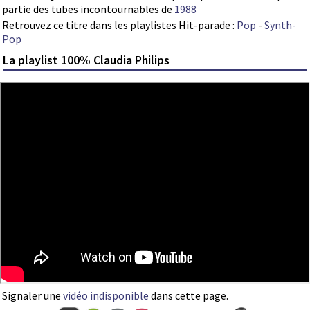
partie des tubes incontournables de
1988
Retrouvez ce titre dans les playlistes Hit-parade :
Pop
-
Synth-
Pop
La playlist 100% Claudia Philips
Signaler une
vidéo indisponible
dans cette page.