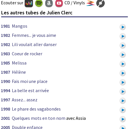
Ecouter sur
CD / Vinyls
Les autres tubes de Julien Clerc
1981
Mangos
1982
Femmes... je vous aime
1982
Lili voulait aller danser
1983
Coeur de rocker
1985
Melissa
1987
Hélène
1990
Fais moi une place
1994
La belle est arrivée
1997
Assez... assez
1998
Le phare des vagabondes
2001
Quelques mots en ton nom
avec Assia
2005
Double enfance