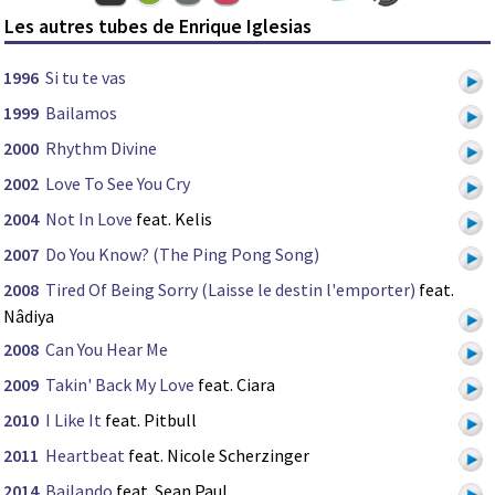
Les autres tubes de Enrique Iglesias
1996
Si tu te vas
1999
Bailamos
2000
Rhythm Divine
2002
Love To See You Cry
2004
Not In Love
feat. Kelis
2007
Do You Know? (The Ping Pong Song)
2008
Tired Of Being Sorry (Laisse le destin l'emporter)
feat.
Nâdiya
2008
Can You Hear Me
2009
Takin' Back My Love
feat. Ciara
2010
I Like It
feat. Pitbull
2011
Heartbeat
feat. Nicole Scherzinger
2014
Bailando
feat. Sean Paul