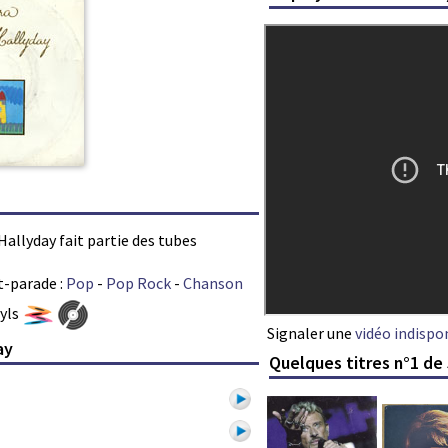
Hallyday fait partie des tubes
t-parade :
Pop
-
Pop Rock
-
Chanson
nyls
Signaler une
vidéo indispo
ay
Quelques titres n°1 de