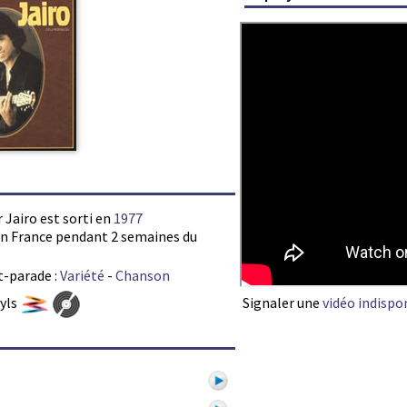
r Jairo est sorti en
1977
s en France pendant 2 semaines du
t-parade :
Variété
-
Chanson
Signaler une
vidéo indispo
nyls