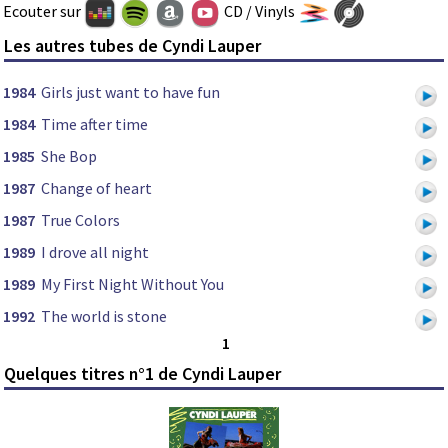
Ecouter sur
CD / Vinyls
Les autres tubes de Cyndi Lauper
1984
Girls just want to have fun
1984
Time after time
1985
She Bop
1987
Change of heart
1987
True Colors
1989
I drove all night
1989
My First Night Without You
1992
The world is stone
1
Quelques titres n°1 de Cyndi Lauper