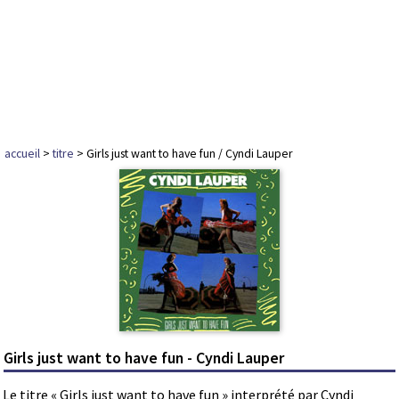
accueil
>
titre
> Girls just want to have fun / Cyndi Lauper
Girls just want to have fun - Cyndi Lauper
Le titre « Girls just want to have fun » interprété par Cyndi