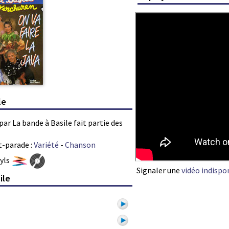
le
 par La bande à Basile fait partie des
t-parade :
Variété
-
Chanson
nyls
Signaler une
vidéo indispo
ile