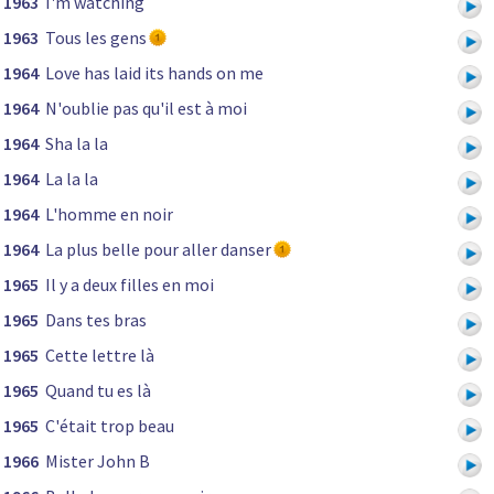
1963
I'm watching
1963
Tous les gens
1964
Love has laid its hands on me
1964
N'oublie pas qu'il est à moi
1964
Sha la la
1964
La la la
1964
L'homme en noir
1964
La plus belle pour aller danser
1965
Il y a deux filles en moi
1965
Dans tes bras
1965
Cette lettre là
1965
Quand tu es là
1965
C'était trop beau
1966
Mister John B