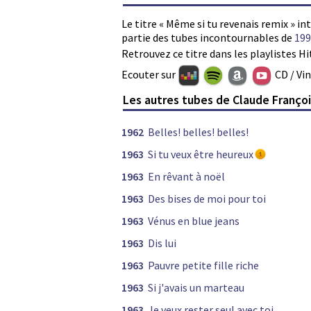
Le titre « Même si tu revenais remix » in
partie des tubes incontournables de
199
Retrouvez ce titre dans les playlistes Hi
Ecouter sur
CD / Vi
Les autres tubes de Claude Franço
1962
Belles! belles! belles!
1963
Si tu veux être heureux
1963
En rêvant à noël
1963
Des bises de moi pour toi
1963
Vénus en blue jeans
1963
Dis lui
1963
Pauvre petite fille riche
1963
Si j'avais un marteau
1963
Je veux rester seul avec toi