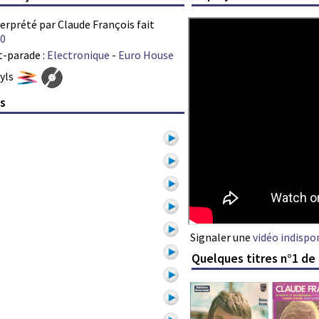
terprété par Claude François fait
0
t-parade :
Electronique
-
Euro House
nyls
is
Signaler une
vidéo indispo
Quelques titres n°1 de