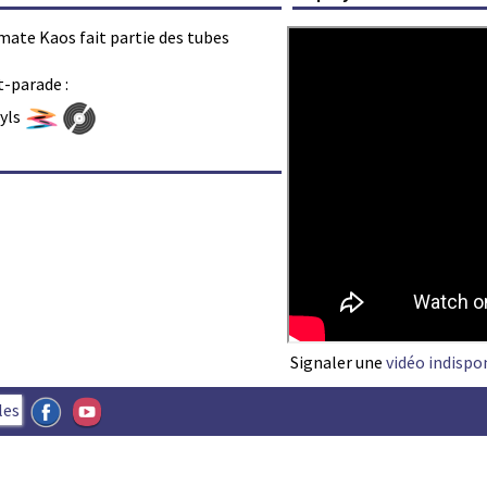
imate Kaos fait partie des tubes
t-parade :
nyls
Signaler une
vidéo indispo
les