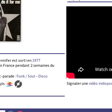
ennifer est sorti en
1977
s en France pendant 2 semaines du
t-parade :
Funk / Soul
-
Disco
Signaler une
vidéo indispo
nyls