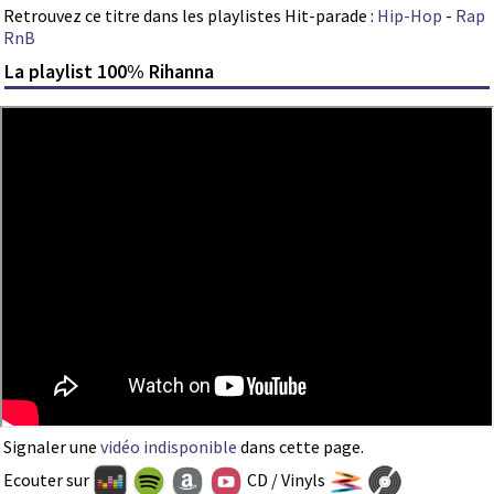
Retrouvez ce titre dans les playlistes Hit-parade :
Hip-Hop
-
Rap
RnB
La playlist 100% Rihanna
Signaler une
vidéo indisponible
dans cette page.
Ecouter sur
CD / Vinyls