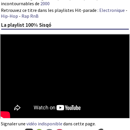
incontournables de
2000
Retrouvez ce titre dans les playlistes Hit-parade :
Electronique
-
Hip-Hop
-
Rap RnB
La playlist 100% Sisqó
Signaler une
vidéo indisponible
dans cette page.