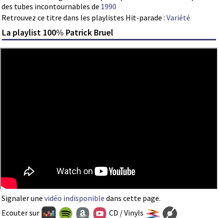
des tubes incontournables de
1990
Retrouvez ce titre dans les playlistes Hit-parade :
Variété
La playlist 100% Patrick Bruel
Signaler une
vidéo indisponible
dans cette page.
Ecouter sur
CD / Vinyls