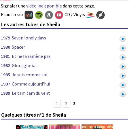
Signaler une
vidéo indisponible
dans cette page.
Ecouter sur
CD / Vinyls
Les autres tubes de Sheila
1979
Seven lonely days
1980
Spacer
1981
Et ne la ramène pas
1982
Glori, gloria
1985
Je suis comme toi
1987
Comme aujourd'hui
1989
Le tam tam du vent
1
2
3
Quelques titres n°1 de Sheila