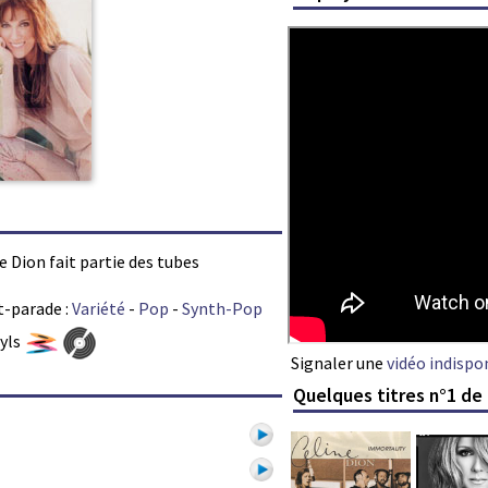
ne Dion fait partie des tubes
t-parade :
Variété
-
Pop
-
Synth-Pop
nyls
Signaler une
vidéo indispo
Quelques titres n°1 de 