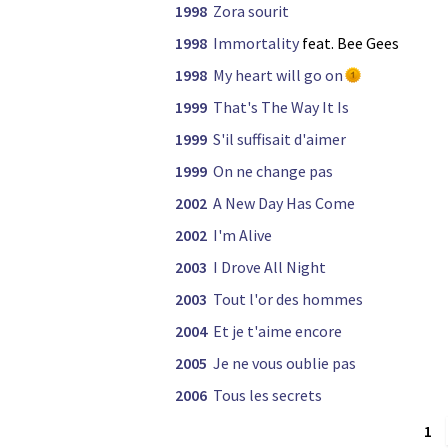
1998
Zora sourit
1998
Immortality
feat. Bee Gees
1998
My heart will go on
1999
That's The Way It Is
1999
S'il suffisait d'aimer
1999
On ne change pas
2002
A New Day Has Come
2002
I'm Alive
2003
I Drove All Night
2003
Tout l'or des hommes
2004
Et je t'aime encore
2005
Je ne vous oublie pas
2006
Tous les secrets
1