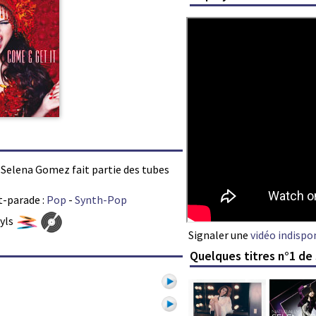
r Selena Gomez fait partie des tubes
t-parade :
Pop
-
Synth-Pop
nyls
Signaler une
vidéo indispo
Quelques titres n°1 d