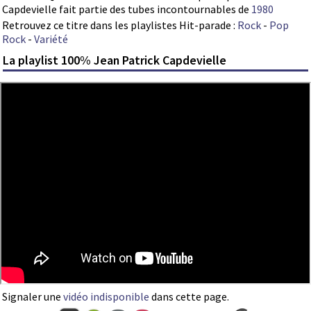
Capdevielle fait partie des tubes incontournables de
1980
Retrouvez ce titre dans les playlistes Hit-parade :
Rock
-
Pop
Rock
-
Variété
La playlist 100% Jean Patrick Capdevielle
Signaler une
vidéo indisponible
dans cette page.