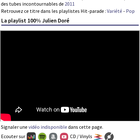
des tubes incontournables de
2011
Retrouvez ce titre dans les playlistes Hit-parade :
Variété
-
Pop
La playlist 100% Julien Doré
Signaler une
vidéo indisponible
dans cette page.
Ecouter sur
CD / Vinyls