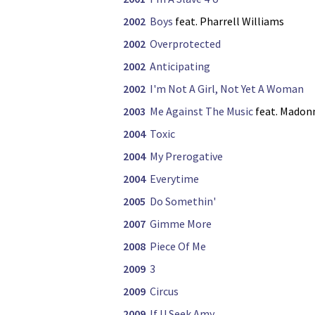
2002
Boys
feat. Pharrell Williams
2002
Overprotected
2002
Anticipating
2002
I'm Not A Girl, Not Yet A Woman
2003
Me Against The Music
feat. Madon
2004
Toxic
2004
My Prerogative
2004
Everytime
2005
Do Somethin'
2007
Gimme More
2008
Piece Of Me
2009
3
2009
Circus
2009
If U Seek Amy