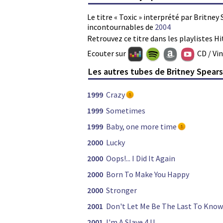
Le titre « Toxic » interprété par Britney 
incontournables de
2004
Retrouvez ce titre dans les playlistes Hi
Ecouter sur
CD / Vi
Les autres tubes de Britney Spear
1999
Crazy
1999
Sometimes
1999
Baby, one more time
2000
Lucky
2000
Oops!... I Did It Again
2000
Born To Make You Happy
2000
Stronger
2001
Don't Let Me Be The Last To Know
2001
I'm A Slave 4 U