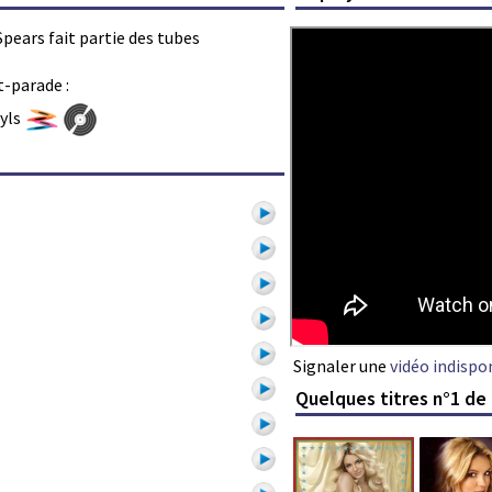
Spears fait partie des tubes
t-parade :
nyls
s
Signaler une
vidéo indispo
Quelques titres n°1 de