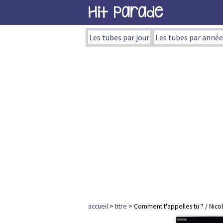
Hit Parade
Les tubes par jour
Les tubes par année
accueil
>
titre
> Comment t'appelles tu ? / Nico