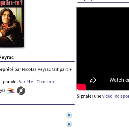
 Peyrac
erprété par Nicolas Peyrac fait partie
t-parade :
Variété
-
Chanson
nyls
Signaler une
vidéo indispo
c