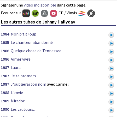
Signaler une
vidéo indisponible
dans cette page.
Ecouter sur
CD / Vinyls
Les autres tubes de Johnny Hallyday
1984
Mon p'tit loup
1985
Le chanteur abandonné
1986
Quelque chose de Tennessee
1986
Aimer vivre
1987
Laura
1987
Je te promets
1987
J'oublierai ton nom
avec Carmel
1988
L'envie
1989
Mirador
1990
Les vautours...