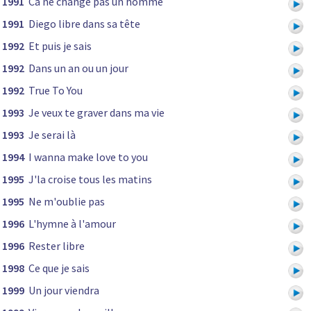
1991
Ca ne change pas un homme
1991
Diego libre dans sa tête
1992
Et puis je sais
1992
Dans un an ou un jour
1992
True To You
1993
Je veux te graver dans ma vie
1993
Je serai là
1994
I wanna make love to you
1995
J'la croise tous les matins
1995
Ne m'oublie pas
1996
L'hymne à l'amour
1996
Rester libre
1998
Ce que je sais
1999
Un jour viendra