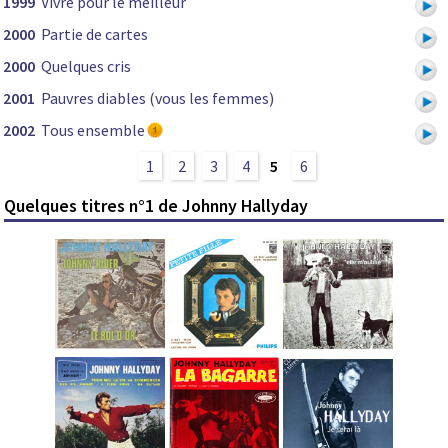
1999
Vivre pour le meilleur
2000
Partie de cartes
2000
Quelques cris
2001
Pauvres diables (vous les femmes)
2002
Tous ensemble
1
2
3
4
5
6
Quelques titres n°1 de Johnny Hallyday