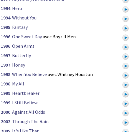
1994
Hero
1994
Without You
1995
Fantasy
1996
One Sweet Day
avec Boyz II Men
1996
Open Arms
1997
Butterfly
1997
Honey
1998
When You Believe
avec Whitney Houston
1998
My All
1999
Heartbreaker
1999
I Still Believe
2000
Against All Odds
2002
Through The Rain
2005
It's Like That