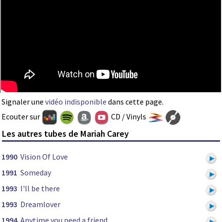
Signaler une
vidéo indisponible
dans cette page.
Ecouter sur
CD / Vinyls
Les autres tubes de Mariah Carey
1990
Vision Of Love
1991
Someday
1993
I'll be there
1993
Dreamlover
1994
Anytime you need a friend