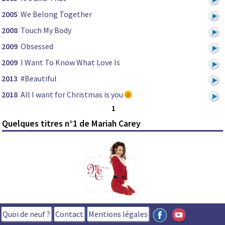
2005
We Belong Together
2008
Touch My Body
2009
Obsessed
2009
I Want To Know What Love Is
2013
#Beautiful
2018
All I want for Christmas is you
1
Quelques titres n°1 de Mariah Carey
Quoi de neuf ?
Contact
Mentions légales