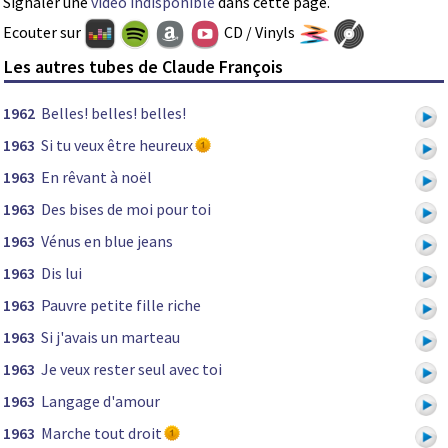
Signaler une
vidéo indisponible
dans cette page.
Ecouter sur
CD / Vinyls
Les autres tubes de Claude François
1962
Belles! belles! belles!
1963
Si tu veux être heureux
1963
En rêvant à noël
1963
Des bises de moi pour toi
1963
Vénus en blue jeans
1963
Dis lui
1963
Pauvre petite fille riche
1963
Si j'avais un marteau
1963
Je veux rester seul avec toi
1963
Langage d'amour
1963
Marche tout droit