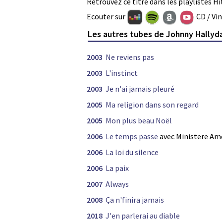
Retrouvez ce titre dans les playlistes Hi
Ecouter sur
CD / Vi
Les autres tubes de Johnny Hallyd
2003
Ne reviens pas
2003
L'instinct
2003
Je n'ai jamais pleuré
2005
Ma religion dans son regard
2005
Mon plus beau Noël
2006
Le temps passe
avec Ministere Ame
2006
La loi du silence
2006
La paix
2007
Always
2008
Ça n'finira jamais
2018
J'en parlerai au diable