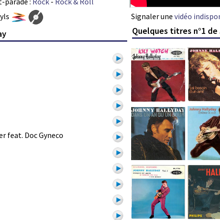
t-parade :
Rock
-
Rock & Roll
Signaler une
vidéo indispo
nyls
Quelques titres n°1 de
ay
r feat. Doc Gyneco