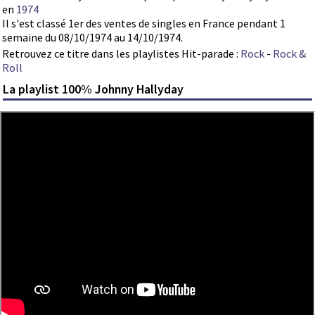
en
1974
Il s'est classé 1er des ventes de singles en France pendant 1
semaine du 08/10/1974 au 14/10/1974.
Retrouvez ce titre dans les playlistes Hit-parade :
Rock
-
Rock &
Roll
La playlist 100% Johnny Hallyday