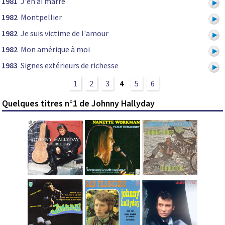
1981
J'en ai marre
1982
Montpellier
1982
Je suis victime de l'amour
1982
Mon amérique à moi
1983
Signes extérieurs de richesse
1
2
3
4
5
6
Quelques titres n°1 de Johnny Hallyday