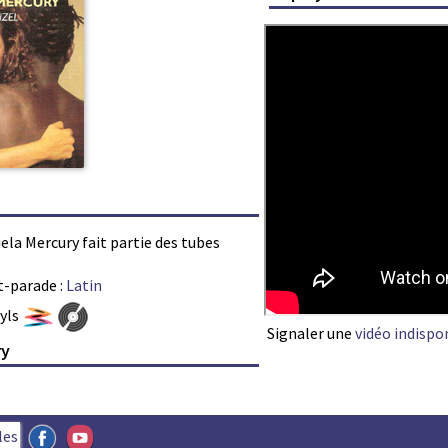
iela Mercury fait partie des tubes
t-parade :
Latin
nyls
Signaler une
vidéo indispo
ry
les