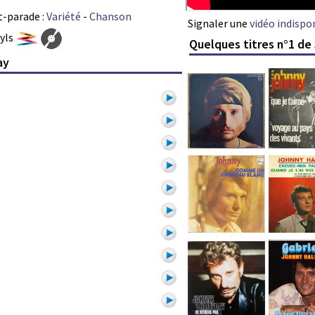
t-parade :
Variété
-
Chanson
Signaler une
vidéo indispo
nyls
Quelques titres n°1 de
ay