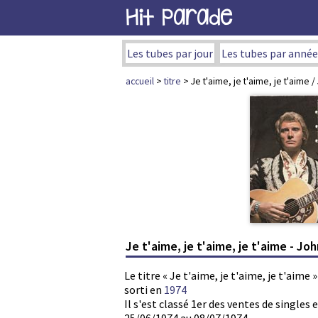
Hit Parade
Les tubes par jour
Les tubes par année
accueil
>
titre
> Je t'aime, je t'aime, je t'aime 
Je t'aime, je t'aime, je t'aime - Jo
Le titre « Je t'aime, je t'aime, je t'aim
sorti en
1974
Il s'est classé 1er des ventes de single
25/06/1974 au 08/07/1974.