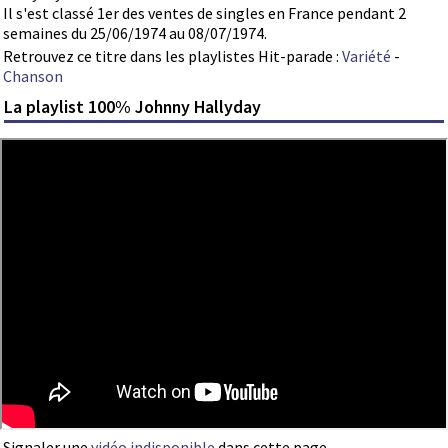
Il s'est classé 1er des ventes de singles en France pendant 2
semaines du 25/06/1974 au 08/07/1974.
Retrouvez ce titre dans les playlistes Hit-parade :
Variété
-
Chanson
La playlist 100% Johnny Hallyday
Signaler une
vidéo indisponible
dans cette page.