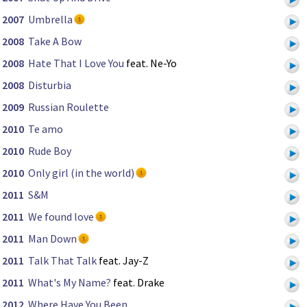
2007
Umbrella
2008
Take A Bow
2008
Hate That I Love You
feat. Ne-Yo
2008
Disturbia
2009
Russian Roulette
2010
Te amo
2010
Rude Boy
2010
Only girl (in the world)
2011
S&M
2011
We found love
2011
Man Down
2011
Talk That Talk
feat. Jay-Z
2011
What's My Name?
feat. Drake
2012
Where Have You Been