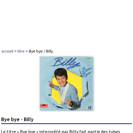
accueil
>
titre
> Bye bye / Billy
Bye bye - Billy
Le titre « Bye bye » interprété par Billy fait partie des tubes