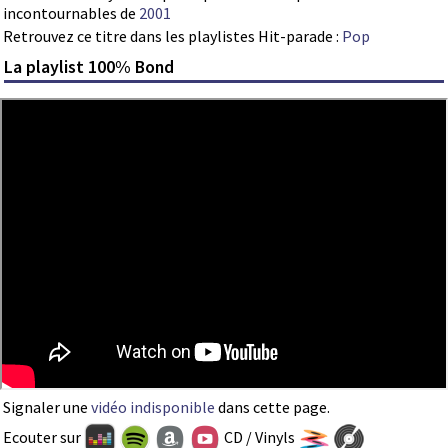
incontournables de
2001
Retrouvez ce titre dans les playlistes Hit-parade :
Pop
La playlist 100% Bond
Signaler une
vidéo indisponible
dans cette page.
Ecouter sur
CD / Vinyls