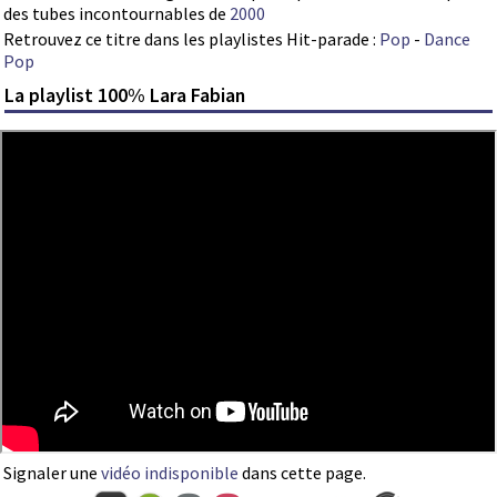
des tubes incontournables de
2000
Retrouvez ce titre dans les playlistes Hit-parade :
Pop
-
Dance
Pop
La playlist 100% Lara Fabian
Signaler une
vidéo indisponible
dans cette page.