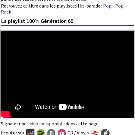
Retrouvez ce titre dans les playlistes Hit-parade :
Pop
-
Pop
Rock
La playlist 100% Génération 60
Signaler une
vidéo indisponible
dans cette page.
Ecouter sur
CD / Vinyls