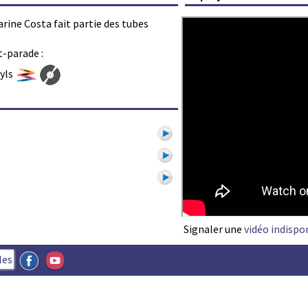
Karine Costa fait partie des tubes
t-parade :
nyls
1
Signaler une
vidéo indispo
les