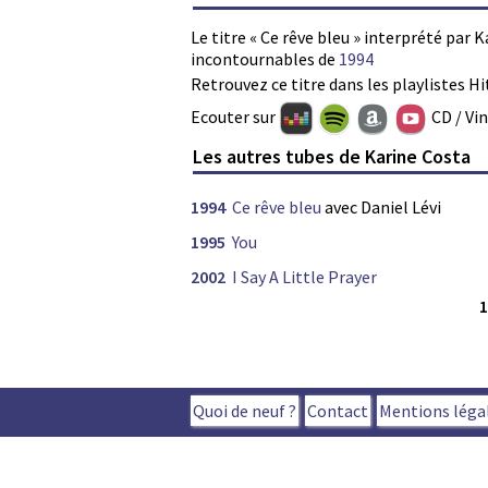
Le titre « Ce rêve bleu » interprété par 
incontournables de
1994
Retrouvez ce titre dans les playlistes Hi
Ecouter sur
CD / Vi
Les autres tubes de Karine Costa
1994
Ce rêve bleu
avec Daniel Lévi
1995
You
2002
I Say A Little Prayer
Quoi de neuf ?
Contact
Mentions léga