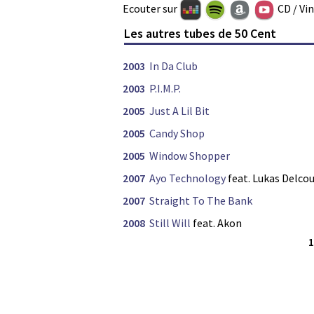
Ecouter sur
CD / Vi
Les autres tubes de 50 Cent
2003
In Da Club
2003
P.I.M.P.
2005
Just A Lil Bit
2005
Candy Shop
2005
Window Shopper
2007
Ayo Technology
feat. Lukas Delcou
2007
Straight To The Bank
2008
Still Will
feat. Akon