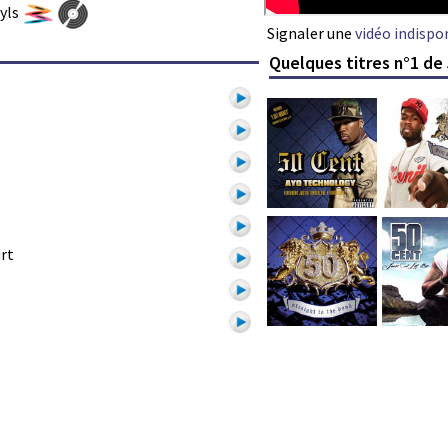
nyls
Signaler une
vidéo indispo
Quelques titres n°1 de
rt
1