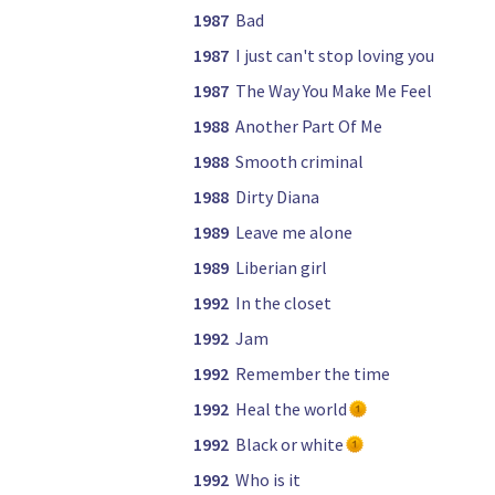
1987
Bad
1987
I just can't stop loving you
1987
The Way You Make Me Feel
1988
Another Part Of Me
1988
Smooth criminal
1988
Dirty Diana
1989
Leave me alone
1989
Liberian girl
1992
In the closet
1992
Jam
1992
Remember the time
1992
Heal the world
1992
Black or white
1992
Who is it