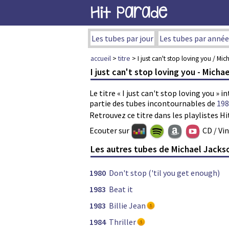
Hit Parade
Les tubes par jour
Les tubes par année
accueil
>
titre
> I just can't stop loving you / Mi
I just can't stop loving you - Micha
Le titre « I just can't stop loving you » 
partie des tubes incontournables de
198
Retrouvez ce titre dans les playlistes Hi
Ecouter sur
CD / Vi
Les autres tubes de Michael Jacks
1980
Don't stop ('til you get enough)
1983
Beat it
1983
Billie Jean
1984
Thriller