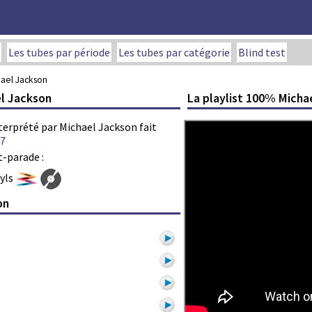
Les tubes par période
Les tubes par catégorie
Blind test
chael Jackson
La playlist 100% Micha
el Jackson
interprété par Michael Jackson fait
7
t-parade :
nyls
on