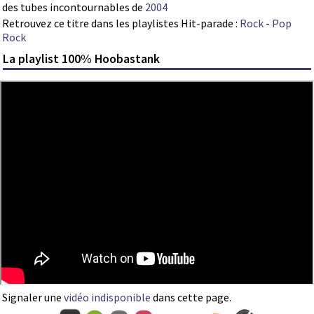
des tubes incontournables de
2004
Retrouvez ce titre dans les playlistes Hit-parade :
Rock
-
Pop
Rock
La playlist 100% Hoobastank
Signaler une
vidéo indisponible
dans cette page.