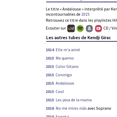
Le titre « Andalouse » interprété par Ken
incontournables de
2015
Retrouvez ce titre dans les playlistes Hi
Ecouter sur
CD / Vi
Les autres tubes de Kendji Girac
2014
Elle m'a aimé
2015
Me quemo
2015
Color Gitano
2015
Conmigo
2015
Andalouse
2015
Cool
2015
Les yeux de la mama
2016
No me mires más
avec Soprano
2016
Sonrisa