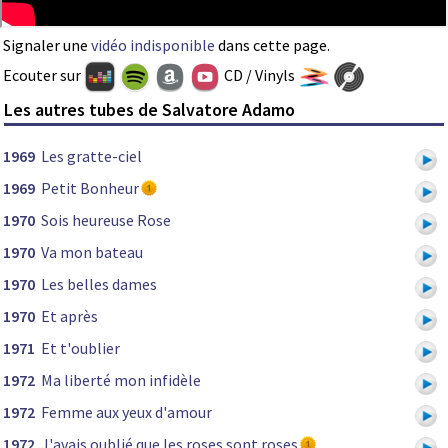
Signaler une
vidéo indisponible
dans cette page.
Ecouter sur
CD / Vinyls
Les autres tubes de Salvatore Adamo
1969
Les gratte-ciel
1969
Petit Bonheur
1970
Sois heureuse Rose
1970
Va mon bateau
1970
Les belles dames
1970
Et après
1971
Et t'oublier
1972
Ma liberté mon infidèle
1972
Femme aux yeux d'amour
1972
J'avais oublié que les roses sont roses