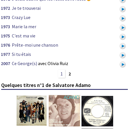
1972
Je te trouverai
1973
Crazy Lue
1973
Marie la mer
1975
C'est ma vie
1976
Prête-moi une chanson
1977
Si tu étais
2007
Ce George(s)
avec Olivia Ruiz
1
2
Quelques titres n°1 de Salvatore Adamo