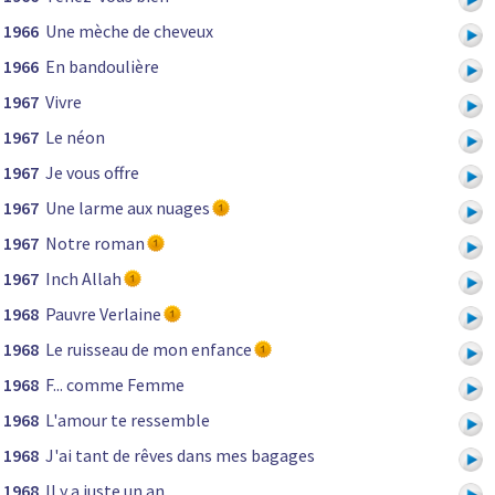
1966
Une mèche de cheveux
1966
En bandoulière
1967
Vivre
1967
Le néon
1967
Je vous offre
1967
Une larme aux nuages
1967
Notre roman
1967
Inch Allah
1968
Pauvre Verlaine
1968
Le ruisseau de mon enfance
1968
F... comme Femme
1968
L'amour te ressemble
1968
J'ai tant de rêves dans mes bagages
1968
Il y a juste un an