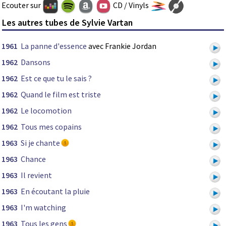
Ecouter sur
CD / Vinyls
Les autres tubes de Sylvie Vartan
1961
La panne d'essence
avec Frankie Jordan
1962
Dansons
1962
Est ce que tu le sais ?
1962
Quand le film est triste
1962
Le locomotion
1962
Tous mes copains
1963
Si je chante
1963
Chance
1963
Il revient
1963
En écoutant la pluie
1963
I'm watching
1963
Tous les gens