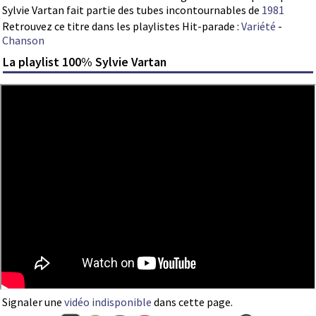
Sylvie Vartan fait partie des tubes incontournables de
1981
Retrouvez ce titre dans les playlistes Hit-parade :
Variété
-
Chanson
La playlist 100% Sylvie Vartan
Signaler une
vidéo indisponible
dans cette page.