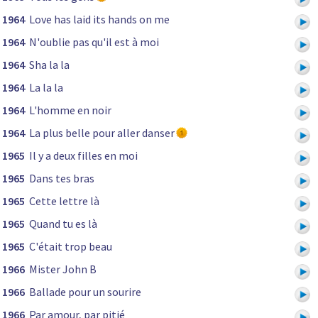
1964
Love has laid its hands on me
1964
N'oublie pas qu'il est à moi
1964
Sha la la
1964
La la la
1964
L'homme en noir
1964
La plus belle pour aller danser
1965
Il y a deux filles en moi
1965
Dans tes bras
1965
Cette lettre là
1965
Quand tu es là
1965
C'était trop beau
1966
Mister John B
1966
Ballade pour un sourire
1966
Par amour, par pitié