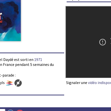
el Daydé est sorti en
1971
s en France pendant 5 semaines du
t-parade :
Signaler une
vidéo indispo
nyls