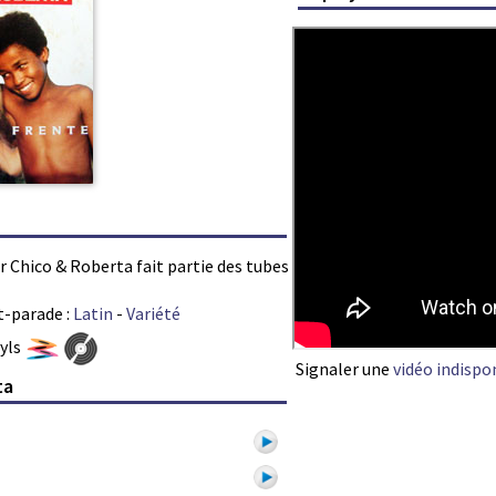
ar Chico & Roberta fait partie des tubes
t-parade :
Latin
-
Variété
nyls
Signaler une
vidéo indispo
ta