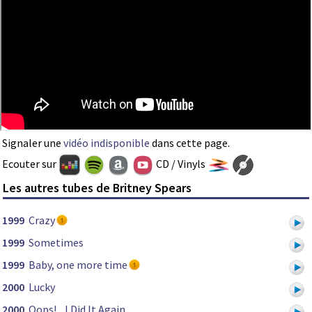
Signaler une
vidéo indisponible
dans cette page.
Ecouter sur
CD / Vinyls
Les autres tubes de Britney Spears
1999
Crazy
1999
Sometimes
1999
Baby, one more time
2000
Lucky
2000
Oops!... I Did It Again