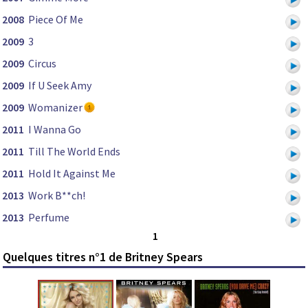
2008
Piece Of Me
2009
3
2009
Circus
2009
If U Seek Amy
2009
Womanizer
2011
I Wanna Go
2011
Till The World Ends
2011
Hold It Against Me
2013
Work B**ch!
2013
Perfume
1
Quelques titres n°1 de Britney Spears