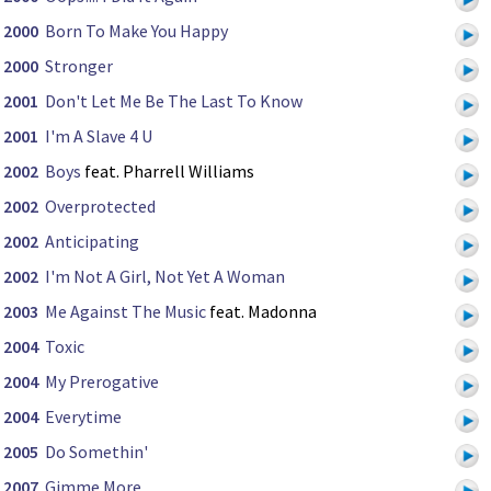
2000
Born To Make You Happy
2000
Stronger
2001
Don't Let Me Be The Last To Know
2001
I'm A Slave 4 U
2002
Boys
feat. Pharrell Williams
2002
Overprotected
2002
Anticipating
2002
I'm Not A Girl, Not Yet A Woman
2003
Me Against The Music
feat. Madonna
2004
Toxic
2004
My Prerogative
2004
Everytime
2005
Do Somethin'
2007
Gimme More