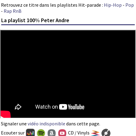
Retrouvez ce titre dans les playlistes Hit-parade :
Hip-Hop
-
Pop
-
Rap RnB
La playlist 100% Peter Andre
Signaler une
vidéo indisponible
dans cette page.
Ecouter sur
CD / Vinyls